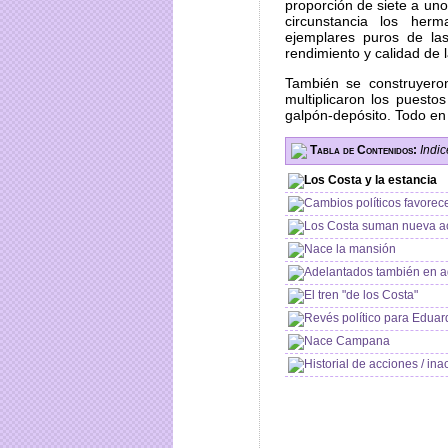
proporción de siete a uno 
circunstancia los her
ejemplares puros de las
rendimiento y calidad de l
También se construyero
multiplicaron los puest
galpón-depósito. Todo en 
Tabla de Contenidos:
Indi
Los Costa y la estancia
Cambios políticos favorec
Los Costa suman nueva ac
Nace la mansión
Adelantados también en ag
El tren "de los Costa"
Revés político para Eduar
Nace Campana
Historial de acciones / in