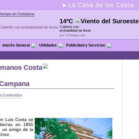
La Casa de los Costa
Tiempo en Campana
14ºC
Cubierto con
probabilidad de lluvia
por TuTiempo.net
Interés General
Utilidades
Publicidad y Servicios
rmanos Costa
 Campana
e Contenidos
n Luis Costa se
tierras en 1855
a un amigo de la
tínez.