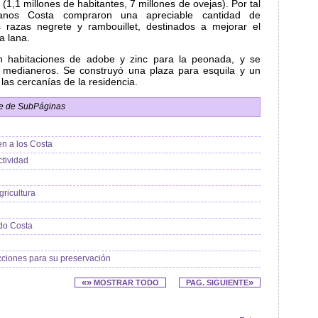
(1,1 millones de habitantes, 7 millones de ovejas). Por tal
manos Costa compraron una apreciable cantidad de
 razas negrete y rambouillet, destinados a mejorar el
a lana.
n habitaciones de adobe y zinc para la peonada, y se
os medianeros. Se construyó una plaza para esquila y un
las cercanías de la residencia.
ce de SubPáginas
en a los Costa
tividad
ricultura
do Costa
acciones para su preservación
«»
»
MOSTRAR TODO
PAG. SIGUIENTE