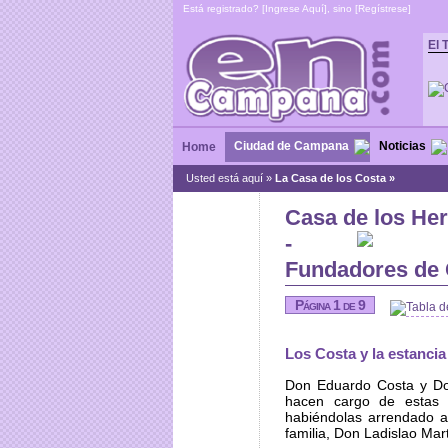
Está registrado? [
Ingrese Aquí
], sino [
Regístrese
]
El 
Ciudad de Campana
Noticias
Home
Usted está aquí »
La Casa de los Costa »
Casa de los He
-
Fundadores de
Página 1 de 9
Tabla d
Los Costa y la estancia
Don Eduardo Costa y Do
hacen cargo de estas 
habiéndolas arrendado 
familia, Don Ladislao Mar