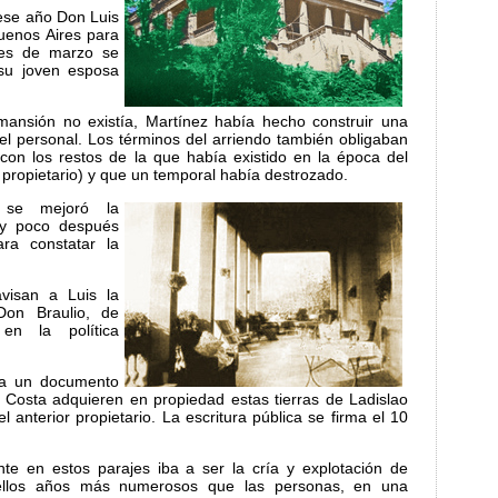
ese año Don Luis
uenos Aires para
mes de marzo se
su joven esposa
 mansión no existía, Martínez había hecho construir una
el personal. Los términos del arriendo también obligaban
 con los restos de la que había existido en la época del
 propietario) y que un temporal había destrozado.
 se mejoró la
e y poco después
ra constatar la
isan a Luis la
on Braulio, de
 en la política
ma un documento
 Costa adquieren en propiedad estas tierras de Ladislao
l anterior propietario. La escritura pública se firma el 10
nte en estos parajes iba a ser la cría y explotación de
ellos años más numerosos que las personas, en una