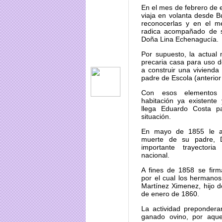
En el mes de febrero de 
viaja en volanta desde B
reconocerlas y en el 
radica acompañado de 
Doña Lina Echenagucía.
Por supuesto, la actual
precaria casa para uso d
a construir una vivienda
padre de Escola (anterior
Con esos elementos
habitación ya existent
llega Eduardo Costa pa
situación.
En mayo de 1855 le av
muerte de su padre, D
importante trayectoria
nacional.
A fines de 1858 se fir
por el cual los hermanos
Martínez Ximenez, hijo de
de enero de 1860.
La actividad prepondera
ganado ovino, por aqu