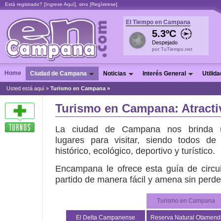
Está registrado? [
Ingrese Aquí
], sino [
Regístrese
]
El Tiempo en Campana
5.3ºC
Despejado
por TuTiempo.net
Home
Ciudad de Campana
Noticias
Interés General
Utilid
Usted está aquí »
Turismo en Campana »
Turismo en Campana: Atractiv
La ciudad de Campana nos brinda 
lugares para visitar, siendo todos de g
histórico, ecológico, deportivo y turístico.
Encampana le ofrece esta guía de circui
partido de manera fácil y amena sin perder
Turismo en Campana
El Delta Campanense
Reserva Natural Otamend