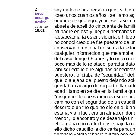
2
soy nieto de unapersona que , si bien 
jorge
,creo unos cuantos años , se llamo ag
omar go
oriundo de gualeguaychu ,se caso ,cre
nzalez
abuela de apellido cincuanta de famil
18 Jul 10
18:01
mi padre en esa y luego 4 hermanas
,cesarea,maria ester , victoria e hilde
no conoci creo que fue puestero de un
conservador del cual no se nada .e to
cualquier informacion que me amplie
del caso ,tengo 68 años y lo unico qu
poco mas de lo relatado. paradar dato
labusqueda le dire algunas acnedotas
puestero , oficiaba de "seguridad" de
que lo alejaba del puesto dejando sol
quedaban acargo de mi padre llamad
edad , tambien se die en la familia q
"disgracio" lo que sabemos esque un
camino con el seguridad de un caudillo
deserrajo un tiro que no dio en el bl
estaria y alli fue , era un almacen do
menor , lo encontro y de deserrajo un
el cargaba con cartucho y le bajo la
ello dicho caudillo le dio carta para 
florencio varela y hacia alli fue eso 