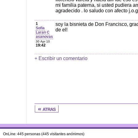
mi familia paterna, si usted pudiera a
agradecido . lo saludo con afecto j.o.g
1
soy la bisnieta de Don Francisco, grac
Sofia
de el!
Laran C
asanovas
30 Apr 10
19:42
+ Escribir un comentario
« atras
OnLine: 445 personas (445 visitantes anónimos)