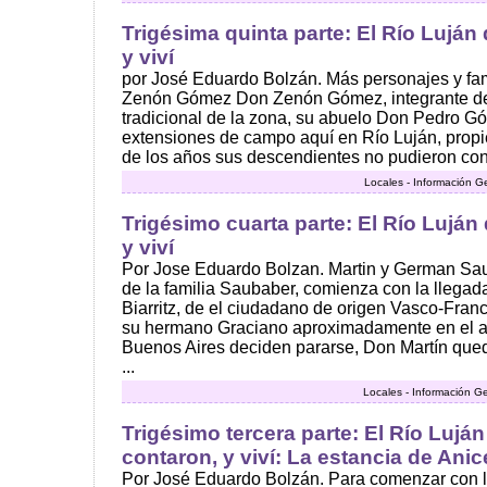
Trigésima quinta parte: El Río Luján 
y viví
por José Eduardo Bolzán. Más personajes y fami
Zenón Gómez Don Zenón Gómez, integrante de
tradicional de la zona, su abuelo Don Pedro 
extensiones de campo aquí en Río Luján, propi
de los años sus descendientes no pudieron cons
Locales - Información G
Trigésimo cuarta parte: El Río Luján 
y viví
Por Jose Eduardo Bolzan. Martin y German Sau
de la familia Saubaber, comienza con la llegad
Biarritz, de el ciudadano de origen Vasco-Fra
su hermano Graciano aproximadamente en el a
Buenos Aires deciden pararse, Don Martín que
...
Locales - Información G
Trigésimo tercera parte: El Río Luján
contaron, y viví: La estancia de Ani
Por José Eduardo Bolzán. Para comenzar con la