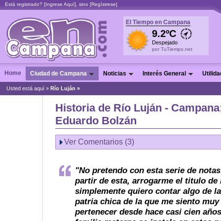
Está registrado? [
Ingrese Aquí
], sino [
Regístrese
]
El Tiempo en Campana
9.2ºC
Despejado
por TuTiempo.net
Home
Ciudad de Campana
Noticias
Interés General
Utilid
Usted está aquí »
Río Luján
»
Historia de Río Luján - Campana
Eduardo Bolzán
Ver Comentarios (3)
"No pretendo con esta serie de notas
partir de esta, arrogarme el titulo de 
simplemente quiero contar algo de la
patria chica de la que me siento muy
pertenecer desde hace casi cien año