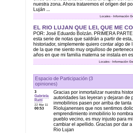
nuestra zona. Ahora trataremos el orígen del p
Luján ...
Locales - Información G
EL RIO LUJAN QUE LEI, QUE ME C
POR: José Eduardo Bolzán. PRIMERA PARTE 
esta serie de notas que saldrán a partir de esta,
historiador, simplemente quiero contar algo de l
de la que me siento muy orgulloso de pertenec
años en que mi familia materna se instala en est
Locales - Información Ge
Espacio de Participación (3
opiniones)
3
Gracias por inmortalizar nuestra histor
Gabriela
autoridades las leyeran y dejaran de 
Ratti
inmobilirios pasen por arriba de tanta h
22 Mar 11
Riolujanenses que nos sentimos doli
00:53
emprendimiento inmobilirio lo nombra
pueblo vecino, es muy injusto para m
cambiar el apellido. Gracias por dar 
Rio Lujan