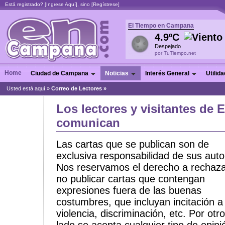
Está registrado? [
Ingrese Aquí
], sino [
Regístrese
]
El Tiempo en Campana
4.9ºC
Despejado
por TuTiempo.net
Home
Ciudad de Campana
Noticias
Interés General
Utilid
Usted está aquí »
Correo de Lectores »
Los lectores y visitantes de
comunican
Las cartas que se publican son de
exclusiva responsabilidad de sus auto
Nos reservamos el derecho a rechaza
no publicar cartas que contengan
expresiones fuera de las buenas
costumbres, que incluyan incitación a 
violencia, discriminación, etc. Por otro