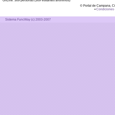
OnLine: 369 personas (369 visitantes anónimos)
© Portal de Campana, C
•
Condiciones
Sistema FuncWay (c) 2003-2007