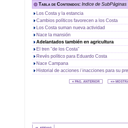
Tabla de Contenidos:
Indice de SubPáginas
Los Costa y la estancia
Cambios políticos favorecen a los Costa
Los Costa suman nueva actividad
Nace la mansión
Adelantados también en agricultura
El tren "de los Costa"
Revés político para Eduardo Costa
Nace Campana
Historial de acciones / inacciones para su pr
«
«»
PAG. ANTERIOR
MOSTR
« atras