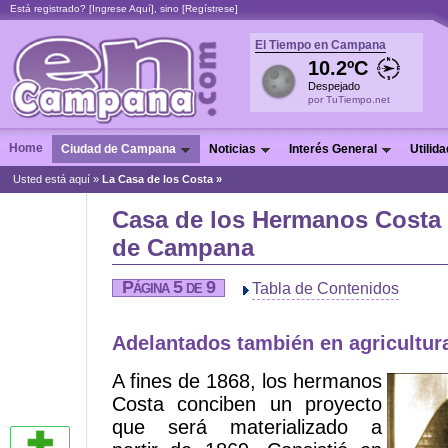
Está registrado? [
Ingrese Aquí
], sino [
Regístrese
]
El Tiempo en Campana
10.2ºC
Despejado
por TuTiempo.net
Home
Ciudad de Campana
Noticias
Interés General
Utilid
Usted está aquí »
La Casa de los Costa »
Casa de los Hermanos Costa
de Campana
Página 5 de 9
Tabla de Contenidos
Adelantados también en agricultur
A fines de 1868, los hermanos
Costa conciben un proyecto
que será materializado a