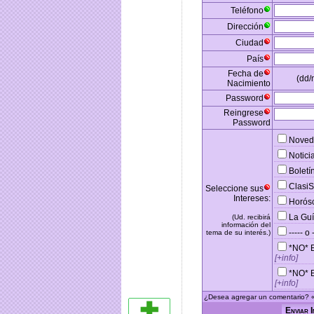
Teléfono
Dirección
Ciudad
País
Fecha de
(dd
Nacimiento
Password
Reingrese
Password
Nove
Notic
Boletí
Clasi
Seleccione sus
Intereses:
Horós
La Gu
(Ud. recibirá
información del
----- o 
tema de su interés.)
*NO* 
[+info]
*NO* 
[+info]
¿Desea agregar un comentario? «