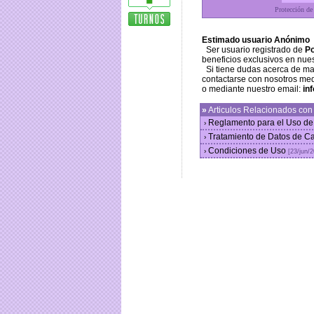
Protección de
Estimado usuario Anónimo
Ser usuario registrado de
Po
beneficios exclusivos en nue
Si tiene dudas acerca de m
contactarse con nosotros med
o mediante nuestro email:
in
»
Articulos Relacionados co
Reglamento para el Uso de
›
Tratamiento de Datos de C
›
Condiciones de Uso
›
[23/jun/