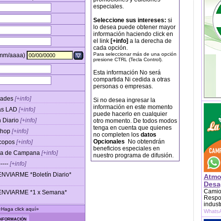
especiales.
Seleccione sus intereses:
si
lo desea puede obtener mayor
información haciendo click en
el link
[+info]
a la derecha de
cada opción.
Para seleccionar más de una opción
/mm/aaaa)
presione CTRL (Tecla Control).
Esta información No será
compartida Ni cedida a otras
personas o empresas.
dades
[+info]
Si no desea ingresar la
información en este momento
ias LAD
[+info]
puede hacerlo en cualquier
n Diario
[+info]
otro momento. De todos modos
tenga en cuenta que quienes
Shop
[+info]
no completen los
datos
Opcionales
No obtendrán
copos
[+info]
beneficios especiales en
ía de Campana
[+info]
nuestro programa de difusión.
-----
[+info]
ENVIARME *Boletín Diario*
Atmo
Desag
Camion
ENVIARME *1 x Semana*
Respon
indust
Haga click aquí»
WhatsA