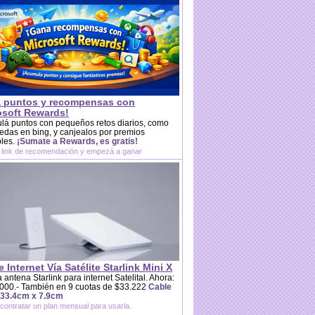
 puntos y recompensas con
osoft Rewards!
lá puntos con pequeños retos diarios, como
das en bing, y canjealos por premios
bles.
¡Sumate a Rewards, es gratis!
 link de recomendación y empezá a ganar
e Internet Vía Satélite Starlink Mini X
 antena Starlink para internet Satelital. Ahora:
000.- También en 9 cuotas de $33.222
Cable
 33.4cm x 7.9cm
contratar un plan mensual para usarla.