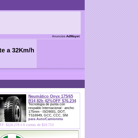
Anuncios
AdWayet
Neumático Onyx 175/65
R14 82h 42%OFF $76.234
Tecnología de punta con
respaldo Internacional - ancho:
175mm - ISO9001, DOT,
TS16949, GCC, CCC, SNI
para Auto/Camioneta
F: $118.278 ó 6 cuotas de $19.713