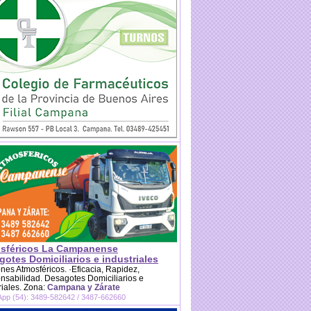
sféricos La Campanense
otes Domiciliarios e industriales
es Atmosféricos. ·Eficacia, Rapidez,
sabilidad. Desagotes Domiciliarios e
riales. Zona:
Campana y Zárate
pp (54): 3489-582642 / 3487-662660