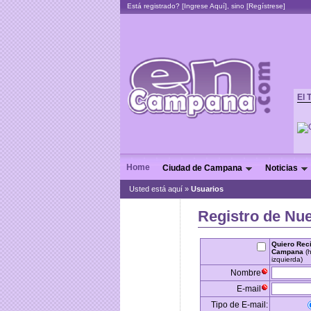
Está registrado? [
Ingrese Aquí
], sino [
Regístrese
]
El 
Home
Ciudad de Campana
Noticias
Usted está aquí »
Usuarios
Registro de Nu
Quiero Reci
Campana
(
izquierda)
Nombre
E-mail
Tipo de E-mail: