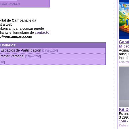
 Datos Personales
rtal de Campana
le da
stra web.
ail.encampana.com.ar puede
iante el formulario de
contacto
fo@encampana.com
Ganá
n
Usuarios
:
Micr
 Espacios de Participación
Acumu
[04/oct/2007]
búsque
arácter Personal
[23/jun/2007]
increí
Usá mi
2007]
Kit D
Es una
$ 299.
15m -
Debes 