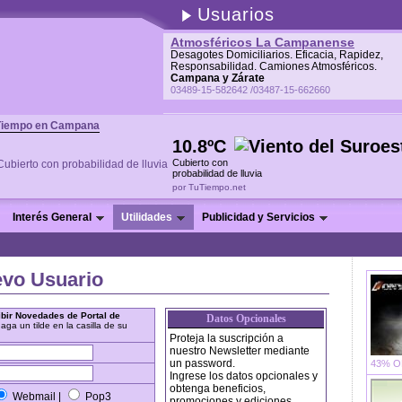
Usuarios
Atmosféricos La Campanense
Desagotes Domiciliarios. Eficacia, Rapidez,
Responsabilidad. Camiones Atmosféricos.
Campana y Zárate
03489-15-582642 /03487-15-662660
Tiempo en Campana
10.8ºC
Cubierto con
probabilidad de lluvia
por TuTiempo.net
Interés General
Utilidades
Publicidad y Servicios
evo Usuario
bir Novedades de Portal de
Datos Opcionales
haga un tilde en la casilla de su
Proteja la suscripción a
nuestro Newsletter mediante
un password.
43% OF
Ingrese los datos opcionales y
obtenga beneficios,
Webmail |
Pop3
promociones y ediciones