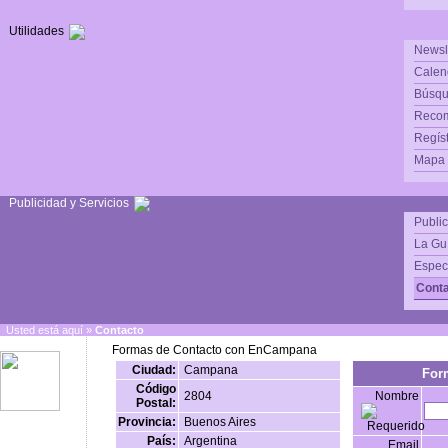
Utilidades
Newsl
Calen
Búsqu
Reco
Regís
Mapa d
Publicidad y Servicios
Publi
La Gu
Espec
Conta
Usted está aquí »
Contacto
Formas de Contacto con EnCampana
Ciudad:
Campana
For
Código
2804
Nombre
Postal:
Provincia:
Buenos Aires
País:
Argentina
Email