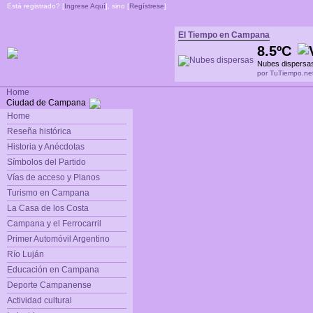
Está registrado? [
Ingrese Aquí
], sino [
Regístrese
]
El Tiempo en Campana
8.5ºC
Nubes dispersa
por TuTiempo.ne
Home
Ciudad de Campana
Home
Reseña histórica
Historia y Anécdotas
Símbolos del Partido
Vías de acceso y Planos
Turismo en Campana
La Casa de los Costa
Campana y el Ferrocarril
Primer Automóvil Argentino
Río Luján
Educación en Campana
Deporte Campanense
Actividad cultural