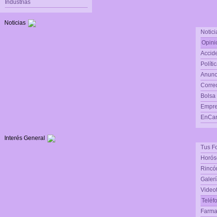
Industrias
Noticias
Notici
Opini
Accide
Políti
Anunc
Corre
Bolsa
Empre
EnCam
Interés General
Tus F
Horós
Rincón
Galerí
Video
Teléf
Farma