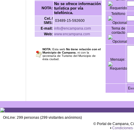
No se ofrece información
NOTA:
turística por vía
telefónica.
Teléfono
Cel. /
03489-15-592600
SMS:
E-mail:
info@encampana.com
Tema de
contacto
Web:
www.encampana.com
NOTA:
Esta web
No tiene relación con el
Municipio de Campana
, ni con la
secretaría de Turismo del Municipio de
ésta ciudad.
Mensaje:
OnLine: 299 personas (299 visitantes anónimos)
© Portal de Campana, C
•
Condiciones