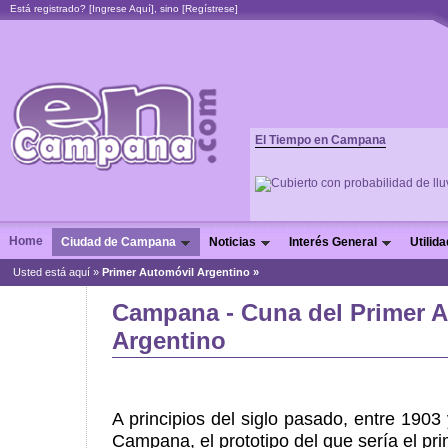
Está registrado? [
Ingrese Aquí
], sino [
Regístrese
]
El Tiempo en Campana
Home
Ciudad de Campana
Noticias
Interés General
Utilid
Usted está aquí »
Primer Automóvil Argentino
»
Campana - Cuna del Primer 
Argentino
A principios del siglo pasado, entre 1903
Campana, el prototipo del que sería el pri