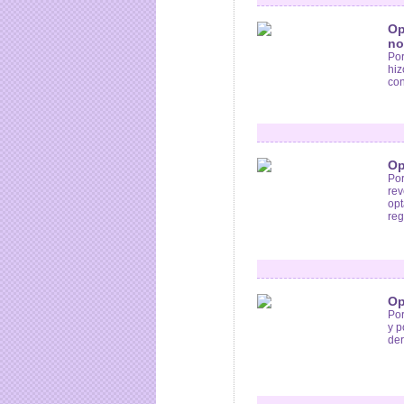
Op
no
Por
hiz
con
Op
Por
rev
opt
reg
Op
Por
y p
der