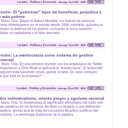
Locales - Política y Economía -
domingo, 10 jul 2022 - 08:00
inión: El "pobrismo" lejos de beneficiar, perjudica a
s más pobres
 Mario Trila. Según el Banco Mundial, los índices de pobreza
rema disminuyeron en el mundo desde 1990; mientras, quienes se
ibuyen la defensa de los pobres, rechazan la única solución
bada: el capitalismo y el libre mercado ...
Locales - Política y Economía -
domingo, 03 jul 2022 - 08:00
inión: La meritocracia como sistema de gestión
emental
 Mario Trila. En una primera reunión con los empleados de Twitter
preguntaron a Elon Musk si aplicaría la "meritocracia"; él respondió:
 alguien está haciendo cosas, genial, lo amo. En caso contrario:
r qué está en la empresa?" ...
Locales - Política y Economía -
domingo, 26 jun 2022 - 08:00
bre individualismo, interés propio y egoísmo racional
 Mario Trila. Si desarrollara el significado etimológico de cada una
las palabras en los términos del título no llegaría a una definición
dadera, siendo que se trata de conceptos filosófico-políticos del
eralismo. La etimología tradicional de la palabra ...