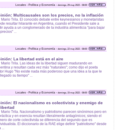
Locales - Política y Economía -
domingo, 29 may 2022 - 08:00
inión: Multicausales son los precios, no la inflación
 Mario Trila. El conocido debate entre keynesianos y monetaristas
de resultar hilarante en Argentina, cuando el Presidente sale a
ir ayuda a un conglomerado de la industria alimenticia "para bajar
 precios" ...
Locales - Política y Economía -
domingo, 22 may 2022 - 08:00
inión: La libertad está en el aire
 Mario Trila. Las ideas de la libertad siguen madurando en
entina y resultan cada vez más "naturales"; como dijo el poeta
tor Hugo "No existe nada más poderoso que una idea a la que le
llegado su tiempo" ...
Locales - Política y Economía -
domingo, 15 may 2022 - 08:00
inión: El nacionalismo es colectivista y enemigo de
 libertad
 Mario Trila. Nacionalismo y patriotismo parecen sinónimos pero en
práctica y en esencia resultan literalmente antagónicos; siendo el
mero de corte colectivista se diferencia del segundo que es
ividualista. El diccionario de la RAE elige definir "patriotismo" desde
 ...