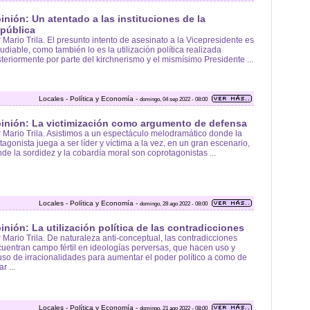
inión: Un atentado a las instituciones de la
pública
 Mario Trila. El presunto intento de asesinato a la Vicepresidente es
udiable, como también lo es la utilización política realizada
teriormente por parte del kirchnerismo y el mismísimo Presidente ...
Locales - Política y Economía -
domingo, 04 sep 2022 - 08:00
inión: La victimización como argumento de defensa
 Mario Trila. Asistimos a un espectáculo melodramático donde la
tagonista juega a ser líder y víctima a la vez, en un gran escenario,
de la sordidez y la cobardía moral son coprotagonistas ...
Locales - Política y Economía -
domingo, 28 ago 2022 - 08:00
inión: La utilización política de las contradicciones
 Mario Trila. De naturaleza anti-conceptual, las contradicciones
uentran campo fértil en ideologías perversas, que hacen uso y
so de irracionalidades para aumentar el poder político a como de
r ...
Locales - Política y Economía -
domingo, 21 ago 2022 - 08:00