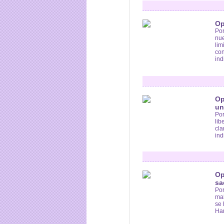
Op
Por
nue
lim
con
ind
Op
un
Por
lib
cla
ind
Op
sa
Por
mal
se 
Han