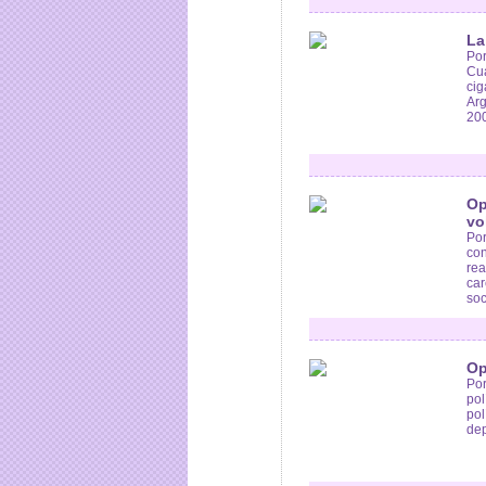
La
Por
Cua
cig
Arg
200
Op
vo
Por
con
rea
car
soci
Op
Por
pol
pol
dep