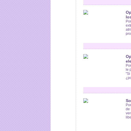
Op
lo
Por
ext
atr
pro
Op
el
Por
le 
"Si
¿po
So
Por
de 
ver
lib