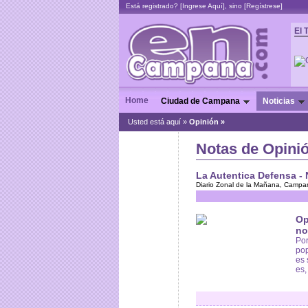
Está registrado? [
Ingrese Aquí
], sino [
Regístrese
]
El 
Home
Ciudad de Campana
Noticias
Usted está aquí »
Opinión
»
Notas de Opinió
La Autentica Defensa - 
Diario Zonal de la Mañana, Campana
Op
no
Por
pop
es 
es,