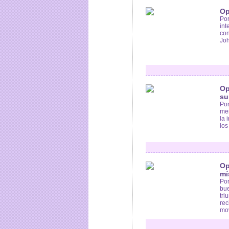
Op
Por
int
con
Joh
Op
su
Por
mer
la 
los
Op
mí
Por
bue
tri
rec
mov