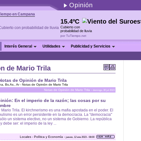
Opinión
Tiempo en Campana
15.4ºC
Cubierto con
probabilidad de lluvia
por TuTiempo.net
Interés General
Utilidades
Publicidad y Servicios
n de Mario Trila
Notas de Opinión de Mario Trila
, Bs.As., Ar - Notas de Opinión de Mario Trila
Notas de Opinión de Mario Trila -
domingo, 30 jul 2023
inión: En el imperio de la razón; las cosas por su
mbre
 Mario Trila. El kirchnerismo es una mafia apostada en el poder. El
ulismo es un error persistente en la democracia. La "democracia"
sólo un sistema electivo, no un sistema de Gobierno. La república
 y debe ser: el imperio de la ley ...
Locales - Política y Economía -
jueves, 12 ene 2023 - 08:00