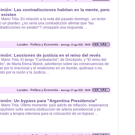
inión: Las contradicciones habitan en la mente, pero
 existen
 Mario Trila. En relación a la nota del pasado domingo , un lector
o un planteo: ¿no sería una contradicción afirmar que "las
tradicciones no existen"?; ensayaré una respuesta ...
Locales - Política y Economía -
domingo, 14 ago 2022 - 08:00
inión: Lecciones de justicia en el reino del revés
 Mario Trila. El tango "Cambalache", de Discépolo, y "El reino del
és", de María Elena Walsh, advirtieron sobre las consecuencias de
ar por lo irracional y el relativismo en un mundo, quiérase o no,
ido por la razón y la Justicia ...
Locales - Política y Economía -
domingo, 07 ago 2022 - 08:00
inión: Un bypass para "Argentina Presidencia"
 Mario Trila. Último momento: país adicto de inflación, inoperancia
opulismo sufre severa obstrucción de arteria presidencial y es
ivado a terapia intensiva para la colocación de un bypass ...