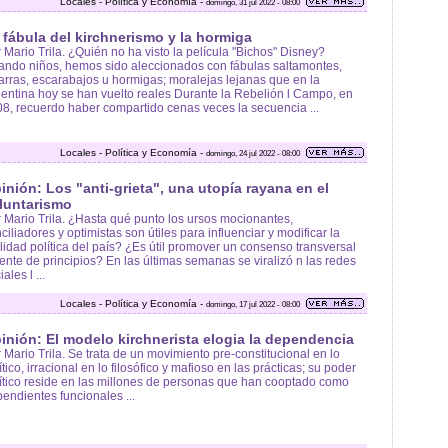
Locales - Política y Economía -
domingo, 31 jul 2022 - 08:00
 fábula del kirchnerismo y la hormiga
 Mario Trila. ¿Quién no ha visto la película "Bichos" Disney?
ndo niños, hemos sido aleccionados con fábulas saltamontes,
arras, escarabajos u hormigas; moralejas lejanas que en la
entina hoy se han vuelto reales Durante la Rebelión l Campo, en
8, recuerdo haber compartido cenas veces la secuencia ...
Locales - Política y Economía -
domingo, 24 jul 2022 - 08:00
inión: Los "anti-grieta", una utopía rayana en el
luntarismo
 Mario Trila. ¿Hasta qué punto los ursos mocionantes,
ciliadores y optimistas son útiles para influenciar y modificar la
lidad política del país? ¿Es útil promover un consenso transversal
ente de principios? En las últimas semanas se viralizó n las redes
ales l ...
Locales - Política y Economía -
domingo, 17 jul 2022 - 08:00
inión: El modelo kirchnerista elogia la dependencia
 Mario Trila. Se trata de un movimiento pre-constitucional en lo
ítico, irracional en lo filosófico y mafioso en las prácticas; su poder
ítico reside en las millones de personas que han cooptado como
endientes funcionales ...