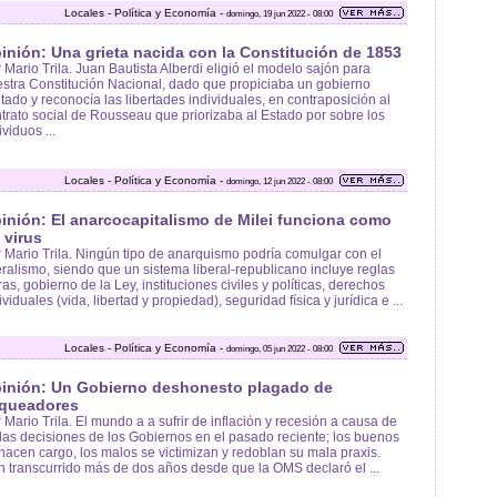
Locales - Política y Economía -
domingo, 19 jun 2022 - 08:00
inión: Una grieta nacida con la Constitución de 1853
 Mario Trila. Juan Bautista Alberdi eligió el modelo sajón para
stra Constitución Nacional, dado que propiciaba un gobierno
itado y reconocía las libertades individuales, en contraposición al
trato social de Rousseau que priorizaba al Estado por sobre los
ividuos ...
Locales - Política y Economía -
domingo, 12 jun 2022 - 08:00
inión: El anarcocapitalismo de Milei funciona como
 virus
 Mario Trila. Ningún tipo de anarquismo podría comulgar con el
eralismo, siendo que un sistema liberal-republicano incluye reglas
ras, gobierno de la Ley, instituciones civiles y políticas, derechos
ividuales (vida, libertad y propiedad), seguridad física y jurídica e ...
Locales - Política y Economía -
domingo, 05 jun 2022 - 08:00
inión: Un Gobierno deshonesto plagado de
queadores
 Mario Trila. El mundo a a sufrir de inflación y recesión a causa de
as decisiones de los Gobiernos en el pasado reciente; los buenos
hacen cargo, los malos se victimizan y redoblan su mala praxis.
 transcurrido más de dos años desde que la OMS declaró el ...