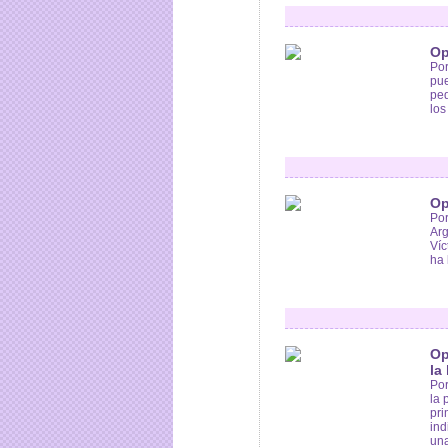
Op
Por
pue
ped
los
Op
Por
Arg
Víc
ha 
Op
la
Por
la 
pri
ind
una