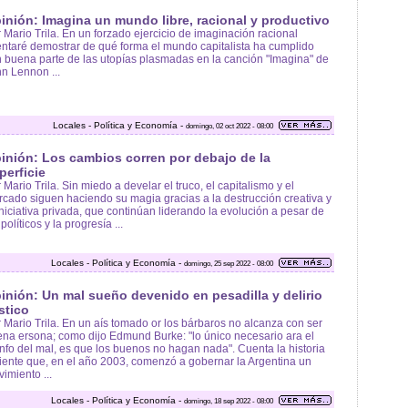
inión: Imagina un mundo libre, racional y productivo
 Mario Trila. En un forzado ejercicio de imaginación racional
entaré demostrar de qué forma el mundo capitalista ha cumplido
 buena parte de las utopías plasmadas en la canción "Imagina" de
n Lennon ...
Locales - Política y Economía -
domingo, 02 oct 2022 - 08:00
inión: Los cambios corren por debajo de la
perficie
 Mario Trila. Sin miedo a develar el truco, el capitalismo y el
cado siguen haciendo su magia gracias a la destrucción creativa y
iniciativa privada, que continúan liderando la evolución a pesar de
 políticos y la progresía ...
Locales - Política y Economía -
domingo, 25 sep 2022 - 08:00
inión: Un mal sueño devenido en pesadilla y delirio
stico
 Mario Trila. En un aís tomado or los bárbaros no alcanza con ser
na ersona; como dijo Edmund Burke: "lo único necesario ara el
unfo del mal, es que los buenos no hagan nada". Cuenta la historia
iente que, en el año 2003, comenzó a gobernar la Argentina un
imiento ...
Locales - Política y Economía -
domingo, 18 sep 2022 - 08:00