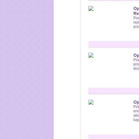
Op
Re
Por
rep
pos
Op
Por
pro
don
Op
Por
enc
abu
luga