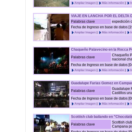
Ampliar Imagen
|
Más información
|
I
VIAJE EN LANCHA POR EL DELTA
Palabras clave
expedición 
Fecha de Ingreso en base de datos [1
Ampliar Imagen
|
Más información
|
I
Chaqueño Palavecino en la Rocca Pe
Chaqueño Pa
Palabras clave
nacional cha
Fecha de Ingreso en base de datos [0
Ampliar Imagen
|
Más información
|
I
Guadalupe Farias Gomez en Campa
Guadalupe F
Palabras clave
Castillos uru
Fecha de Ingreso en base de datos [0
Ampliar Imagen
|
Más información
|
I
Scottish club bailando en ”Chocola
Scottish clu
Palabras clave
Campana pi