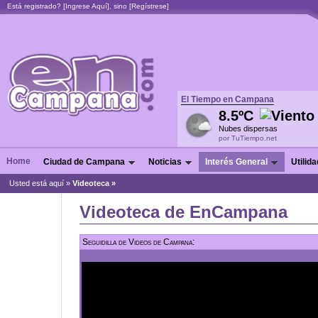
Está registrado? [
Ingrese Aquí
], sino [
Regístrese
]
El Tiempo en Campana
8.5ºC
Nubes dispersas
por TuTiempo.net
Home
Ciudad de Campana
Noticias
Interés General
Utilid
Usted está aquí »
Videoteca »
Videoteca de EnCampana
Seguidilla de Videos de Campana: