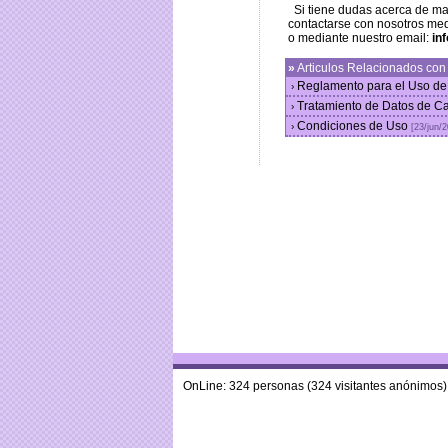
Si tiene dudas acerca de m
contactarse con nosotros med
o mediante nuestro email:
in
»
Articulos Relacionados co
Reglamento para el Uso de
›
Tratamiento de Datos de C
›
Condiciones de Uso
›
[23/jun/
OnLine: 324 personas (324 visitantes anónimos)