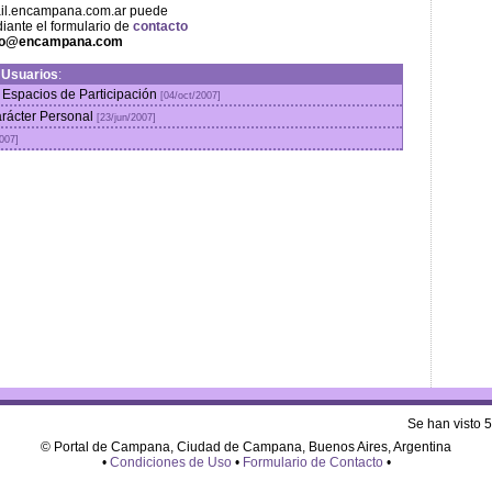
ail.encampana.com.ar puede
iante el formulario de
contacto
fo@encampana.com
n
Usuarios
:
 Espacios de Participación
[04/oct/2007]
arácter Personal
[23/jun/2007]
2007]
Se han visto 
© Portal de Campana, Ciudad de Campana, Buenos Aires, Argentina
•
Condiciones de Uso
•
Formulario de Contacto
•