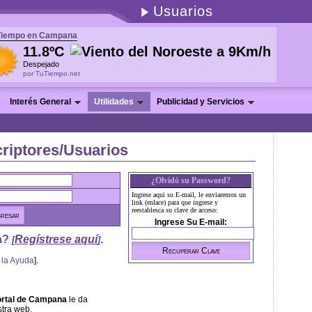
Usuarios
Tiempo en Campana
11.8ºC
Despejado
por TuTiempo.net
Interés General
Utilidades
Publicidad y Servicios
riptores/Usuarios
¿Olvidó su Password?
Ingrese aqui su E-mail, le enviaremos un
link (enlace) para que ingrese y
reestablesca su clave de acceso:
Ingrese Su E-mail:
a?
Regístrese aquí
.
[
]
 la Ayuda
].
rtal de Campana
le da
stra web.