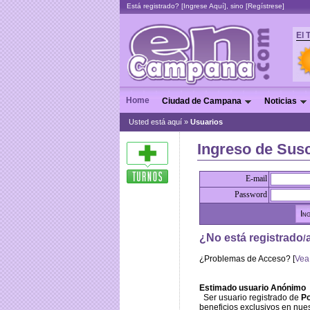
Está registrado? [
Ingrese Aquí
], sino [
Regístrese
]
El 
Home
Ciudad de Campana
Noticias
Usted está aquí »
Usuarios
Ingreso de Susc
E-mail
Password
¿No está registrado
/
¿Problemas de Acceso? [
Vea
Estimado usuario Anónimo
Ser usuario registrado de
Po
beneficios exclusivos en nue