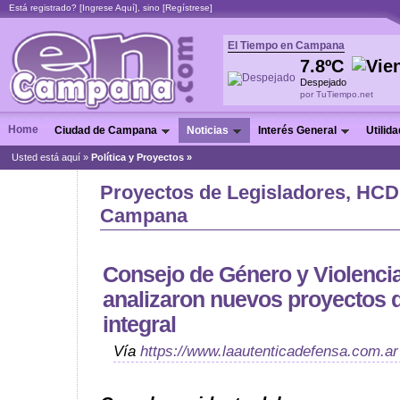
Está registrado? [
Ingrese Aquí
], sino [
Regístrese
]
El Tiempo en Campana
7.8ºC
Despejado
por TuTiempo.net
Home
Ciudad de Campana
Noticias
Interés General
Utilid
Usted está aquí »
Política y Proyectos »
Proyectos de Legisladores, HCD 
Campana
Consejo de Género y Violencia
analizaron nuevos proyectos 
integral
Vía
https://www.laautenticadefensa.com.ar