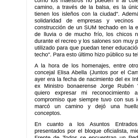
como los maestros no pueden ir al col
camino, a través de la balsa, es la úni
tienen los isleños con la ciudad". Adem
solidaridad de empresas y vecinos 
construcción de un SUM techado en la es
de lluvia o de mucho frío, los chicos n
durante el recreo y los salones son muy
utilizado para que puedan tener educación
techo". Para esto último hizo público su t
A la hora de los homenajes, entre otro
concejal Elisa Abella (Juntos por el Ca
ayer era la fecha de nacimiento del ex In
ex Ministro bonaerense Jorge Rubén V
quiero expresar mi reconocimiento a
compromiso que siempre tuvo con sus i
marcó un camino y dejó una huella"
conceptos.
En cuanto a los Asuntos Entrados
presentados por el bloque oficialista, mi
Frente de Todos se encuentran un Ped