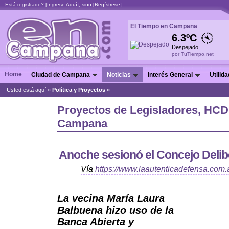
Está registrado? [
Ingrese Aquí
], sino [
Regístrese
]
El Tiempo en Campana
6.3ºC
Despejado
por TuTiempo.net
Home
Ciudad de Campana
Noticias
Interés General
Utilid
Usted está aquí »
Política y Proyectos »
Proyectos de Legisladores, HCD 
Campana
Anoche sesionó el Concejo Delib
Vía
https://www.laautenticadefensa.com.
La vecina María Laura
Balbuena hizo uso de la
Banca Abierta y