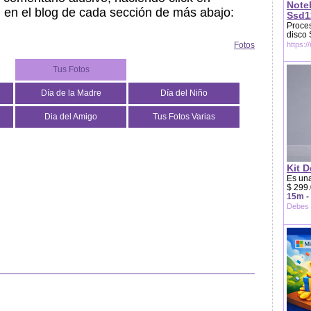
Note
, en el blog de cada sección de más abajo:
Ssd1
Proces
disco
Fotos
https:/
Tus Fotos
Día de la Madre
Día del Niño
Dia del Amigo
Tus Fotos Varias
Kit D
Es una
$ 299.
15m -
Debes 