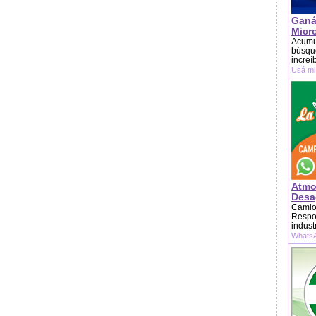
Ganá
Micr
Acumu
búsque
increí
Usá mi
Atmo
Desag
Camion
Respon
indust
WhatsA