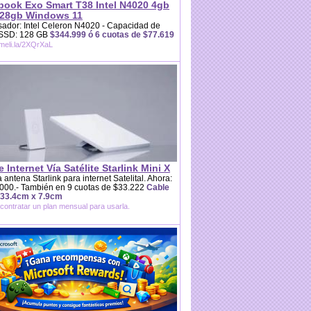
book Exo Smart T38 Intel N4020 4gb
28gb Windows 11
ador: Intel Celeron N4020 - Capacidad de
 SSD: 128 GB
$344.999 ó 6 cuotas de $77.619
/meli.la/2XQrXaL
e Internet Vía Satélite Starlink Mini X
 antena Starlink para internet Satelital. Ahora:
000.- También en 9 cuotas de $33.222
Cable
 33.4cm x 7.9cm
contratar un plan mensual para usarla.