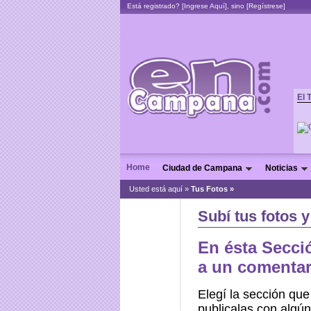
Está registrado? [
Ingrese Aquí
], sino [
Regístrese
]
El 
Home
Ciudad de Campana
Noticias
Usted está aquí »
Tus Fotos »
Subí tus fotos 
En ésta Secció
a un comentar
Elegí la sección que
publicalas con algún