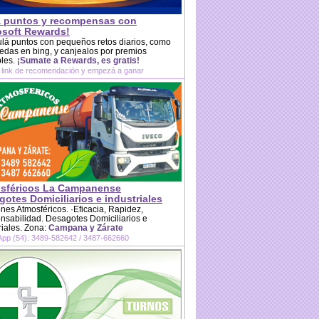
 puntos y recompensas con
osoft Rewards!
lá puntos con pequeños retos diarios, como
das en bing, y canjealos por premios
bles.
¡Sumate a Rewards, es gratis!
 link de recomendación y empezá a ganar
sféricos La Campanense
otes Domiciliarios e industriales
es Atmosféricos. ·Eficacia, Rapidez,
sabilidad. Desagotes Domiciliarios e
riales. Zona:
Campana y Zárate
pp (54): 3489-582642 / 3487-662660