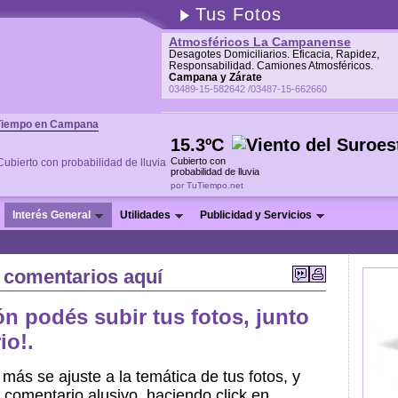
Tus Fotos
Atmosféricos La Campanense
Desagotes Domiciliarios. Eficacia, Rapidez,
Responsabilidad. Camiones Atmosféricos.
Campana y Zárate
03489-15-582642 /03487-15-662660
Tiempo en Campana
15.3ºC
Cubierto con
probabilidad de lluvia
por TuTiempo.net
Interés General
Utilidades
Publicidad y Servicios
y comentarios aquí
n podés subir tus fotos, junto
io!.
 más se ajuste a la temática de tus fotos, y
 comentario alusivo, haciendo click en